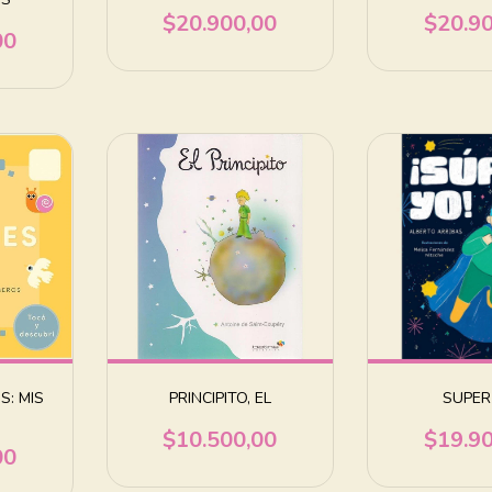
$20.900,00
$20.9
00
: MIS
PRINCIPITO, EL
SUPER
$10.500,00
$19.9
00