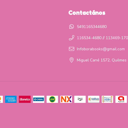
Contactános
5491165344680
116534-4680 // 113469-17
Infoborabooks@gmail.com
Miguel Cané 1572, Quilmes 