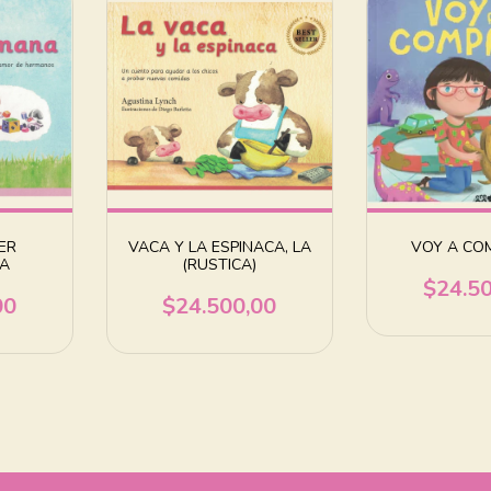
ER
VACA Y LA ESPINACA, LA
VOY A CO
LA
(RUSTICA)
$24.5
00
$24.500,00