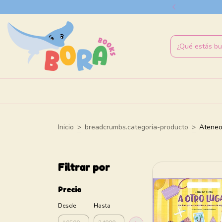
cuotas disponibles
Inicio
>
breadcrumbs.categoria-producto
>
Atene
Filtrar por
Precio
Desde
Hasta