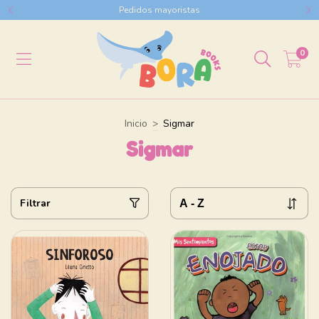
Pedidos mayoristas
0
Inicio
>
Sigmar
Sigmar
Filtrar