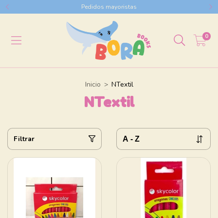
Pedidos mayoristas
0
Inicio
>
NTextil
NTextil
Filtrar