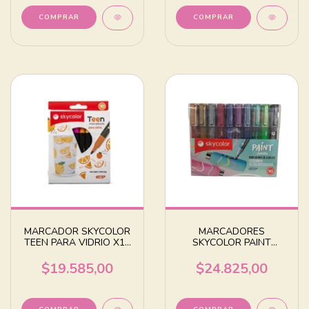
MARCADOR SKYCOLOR
MARCADORES
TEEN PARA VIDRIO X10
SKYCOLOR PAINT
COLORES SURTIDOS
ACRILICOS X 10
COLORES
$19.585,00
$24.825,00
METALIZADOS