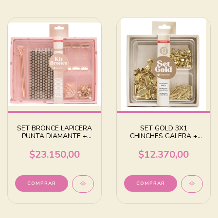
SET BRONCE LAPICERA
SET GOLD 3X1
PUNTA DIAMANTE +
CHINCHES GALERA +
NOTEBOOK + BROCHES
BROCHES CLIPS +
BROCHES BINDER
$23.150,00
$12.370,00