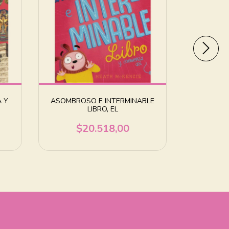
A Y
ASOMBROSO E INTERMINABLE
REINA
LIBRO, EL
$
$20.518,00