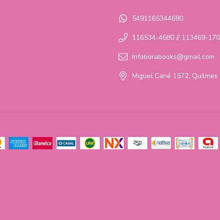
5491165344680
116534-4680 // 113469-17
Infoborabooks@gmail.com
Miguel Cané 1572, Quilmes 