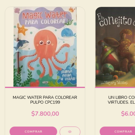
MAGIC WATER PARA COLOREAR
UN LIBRO CO
PULPO CPC199
VIRTUDES. EL
PEL
$7.800,00
$6.0