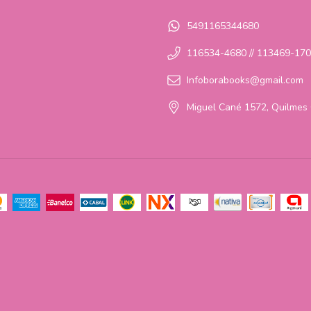
5491165344680
116534-4680 // 113469-17
Infoborabooks@gmail.com
Miguel Cané 1572, Quilmes 