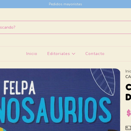
Pedidos mayoristas
Inicio
Editoriales
Contacto
Ini
CA
C
D
$