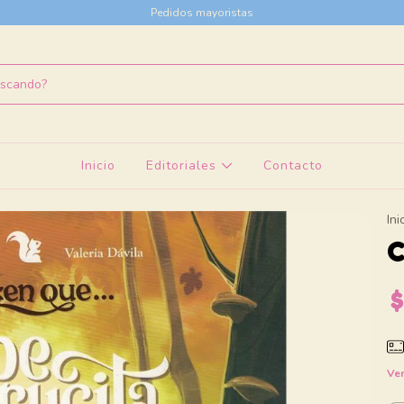
Pedidos mayoristas
Inicio
Editoriales
Contacto
Ini
C
Ver