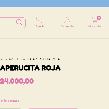
Envío a todo el
0
Ayuda
Mi cuenta
Mi carrito
cio
>
AZ Editora
>
CAPERUCITA ROJA
APERUCITA ROJA
$24.000,00
 más detalles