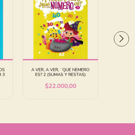
OS
A VER, A VER, ¨QUE NEMERO
A VER, 
 3
ES? 2 (SUMAS Y RESTAS)
ES? 1 (
$22.000,00
$