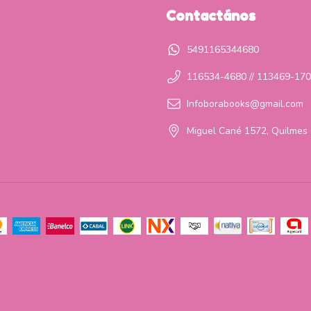
Contactános
5491165344680
116534-4680 // 113469-17
Infoborabooks@gmail.com
Miguel Cané 1572, Quilmes 