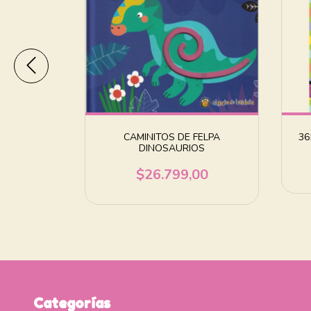
 EL MAR
CAMINITOS DE FELPA
36
DINOSAURIOS
00
$26.799,00
Categorías