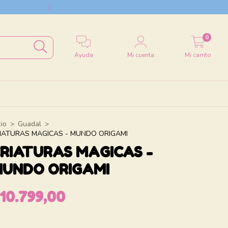
Envío a todo el
0
Ayuda
Mi cuenta
Mi carrito
cio
>
Guadal
>
IATURAS MAGICAS - MUNDO ORIGAMI
RIATURAS MAGICAS -
UNDO ORIGAMI
10.799,00