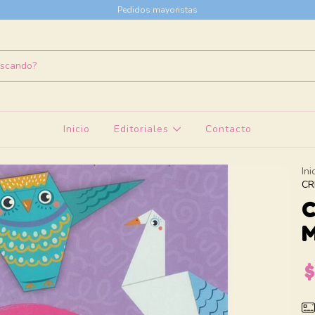
Pedidos mayoristas
Inicio
Editoriales
Contacto
Ini
CR
C
M
$