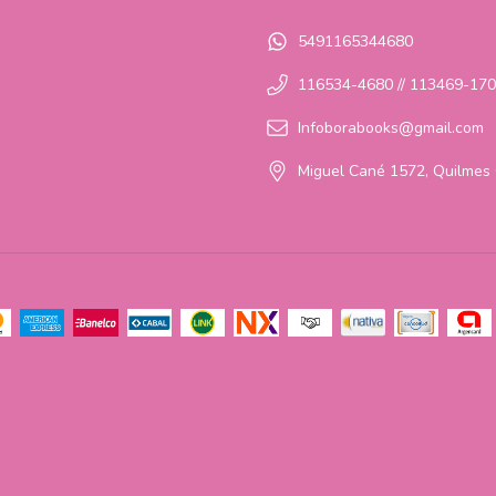
5491165344680
116534-4680 // 113469-17
Infoborabooks@gmail.com
Miguel Cané 1572, Quilmes 