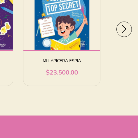
MI LAPICERA ESPIA
JOYAS
$23.500,00
$