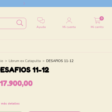
Envío a todo el
0
Ayuda
Mi cuenta
Mi carrito
cio
>
Librum ex Catapulta
>
DESAFIOS 11-12
ESAFIOS 11-12
17.900,00
 más detalles