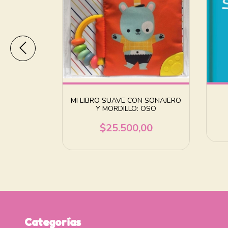
10
MI LIBRO SUAVE CON SONAJERO
Y MORDILLO: OSO
00
$25.500,00
Categorías