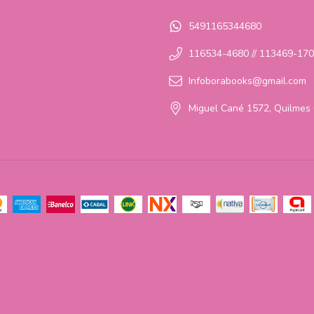
5491165344680
116534-4680 // 113469-17
Infoborabooks@gmail.com
Miguel Cané 1572, Quilmes 