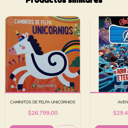
CAMINITOS DE FELPA UNICORNIOS
AVEN
$26.799,00
$29.4