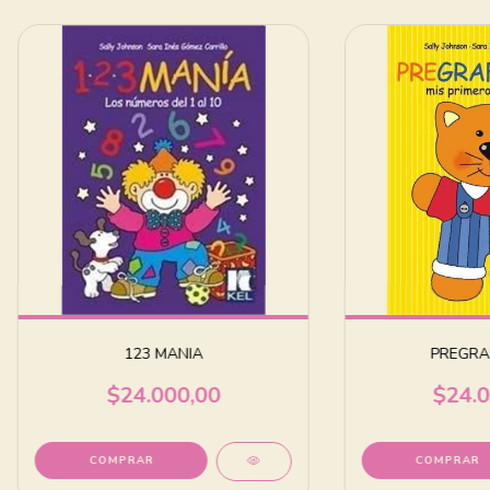
123 MANIA
PREGRA
$24.000,00
$24.0