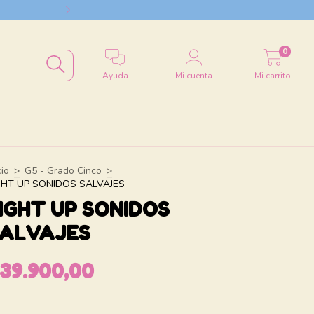
Envío a todo el
0
Ayuda
Mi cuenta
Mi carrito
cio
>
G5 - Grado Cinco
>
GHT UP SONIDOS SALVAJES
IGHT UP SONIDOS
ALVAJES
39.900,00