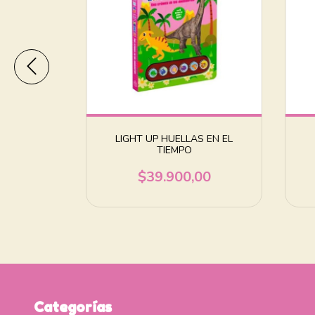
TRUIR: UNA
LIGHT UP HUELLAS EN EL
ACIAL
TIEMPO
00
$39.900,00
Categorías