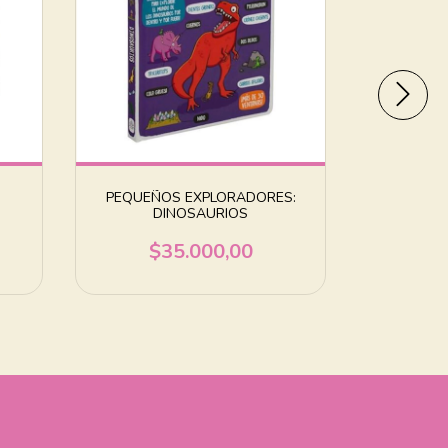
PEQUEÑOS EXPLORADORES:
BOTONES 
DINOSAURIOS
H
$35.000,00
$