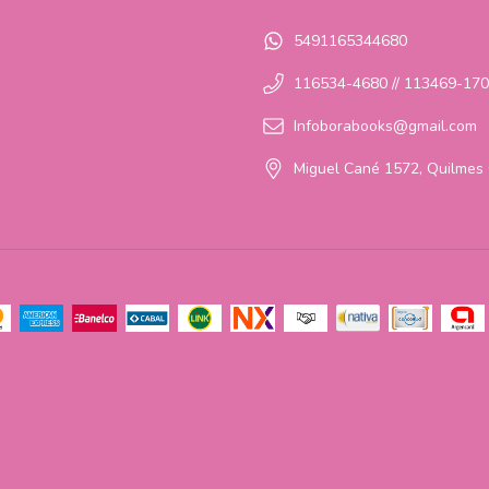
5491165344680
116534-4680 // 113469-17
Infoborabooks@gmail.com
Miguel Cané 1572, Quilmes 