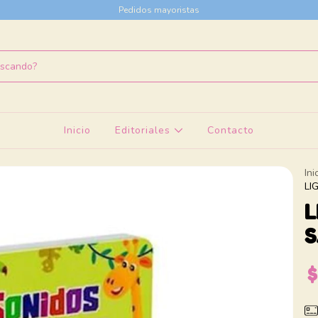
Pedidos mayoristas
Inicio
Editoriales
Contacto
Ini
LI
L
S
$