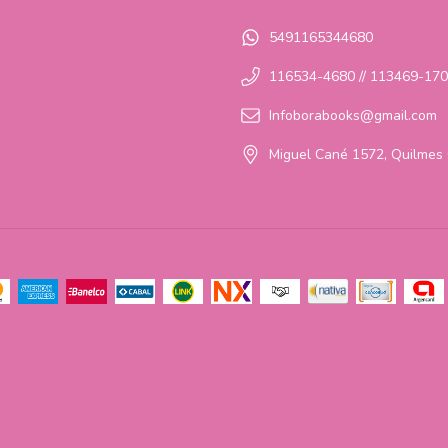
5491165344680
116534-4680 // 113469-17
Infoborabooks@gmail.com
Miguel Cané 1572, Quilmes 