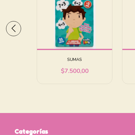
A LOS
SUMAS
OS
$7.500,00
00
Categorías