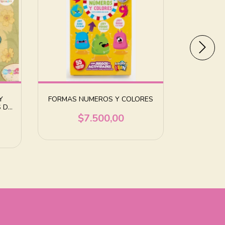
Y
FORMAS NUMEROS Y COLORES
C.
S DE
$7.500,00
$