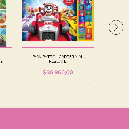
PAW PATROL CARRERA AL
DISNEY PI
RS
RESCATE
$
$36.960,00