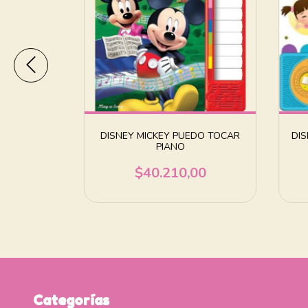
CATE DE LA
DISNEY MICKEY PUEDO TOCAR
DI
IAL
PIANO
00
$40.210,00
Categorías