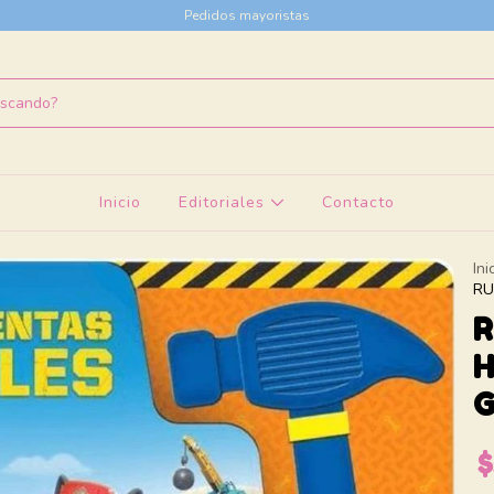
Pedidos mayoristas
Inicio
Editoriales
Contacto
Ini
RU
R
H
G
$