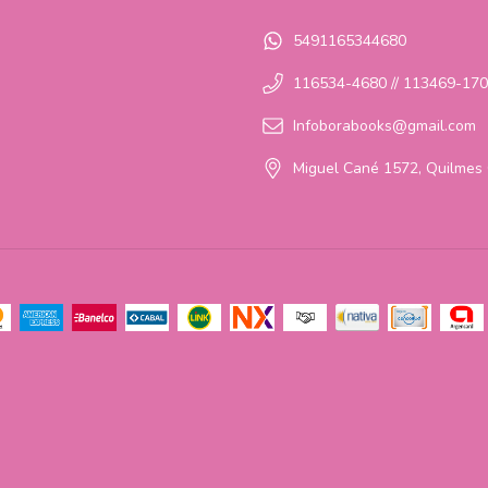
5491165344680
116534-4680 // 113469-17
Infoborabooks@gmail.com
Miguel Cané 1572, Quilmes 